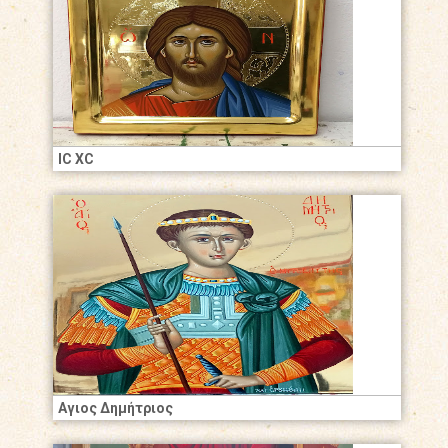
IC XC
Αγιος Δημήτριος