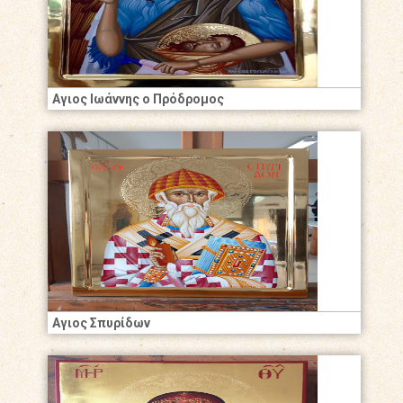
Αγιος Ιωάννης ο Πρόδρομος
Αγιος Σπυρίδων