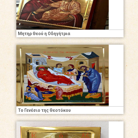
Μητηρ Θεού η Οδηγήτρια
Το Γενέσιο της Θεοτόκου